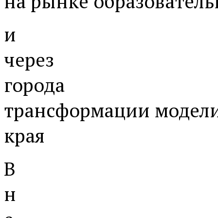
на рынке образователь
и
через
города
трансформации модели
края
В
н