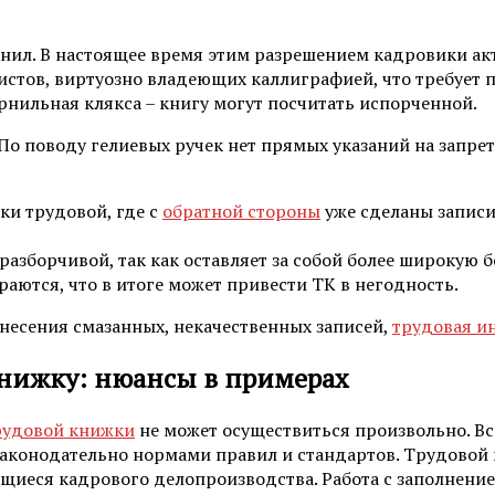
нил. В настоящее время этим разрешением кадровики ак
листов, виртуозно владеющих каллиграфией, что требует
ернильная клякса – книгу могут посчитать испорченной.
о поводу гелиевых ручек нет прямых указаний на запрет 
ки трудовой, где с
обратной стороны
уже сделаны записи.
 разборчивой, так как оставляет за собой более широкую 
аются, что в итоге может привести ТК в негодность.
несения смазанных, некачественных записей,
трудовая и
книжку: нюансы в примерах
рудовой книжки
не может осуществиться произвольно. В
конодательно нормами правил и стандартов. Трудовой ко
щиеся кадрового делопроизводства. Работа с заполнением