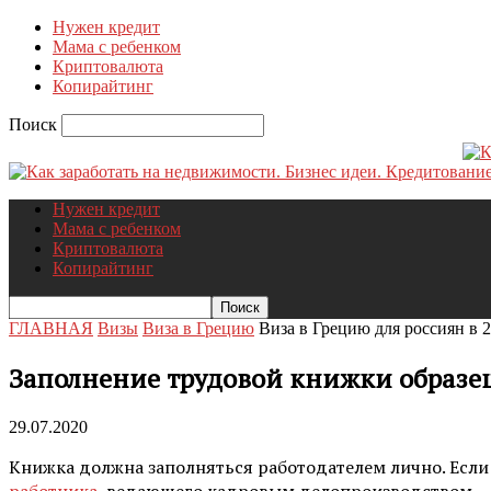
Нужен кредит
Мама с ребенком
Криптовалюта
Копирайтинг
Поиск
Нужен кредит
Мама с ребенком
Криптовалюта
Копирайтинг
ГЛАВНАЯ
Визы
Виза в Грецию
Виза в Грецию для россиян в 2
Заполнение трудовой книжки образе
29.07.2020
Книжка должна заполняться работодателем лично. Если
работника
, ведающего кадровым делопроизводством – 