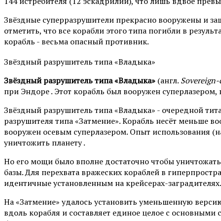
144 истребителя (12 эскадрилий), что лишь вдвое прев
Звёздные суперразрушители прекрасно вооружены и защи
отметить, что все корабли этого типа погибли в резуль
корабль - весьма опасный противник.
Звёздный разрушитель типа «Владыка»
Звёздный разрушитель типа «Владыка»
(англ.
Sovereign-c
при Эндоре . Этот корабль был вооружен суперлазером,
Звёздный разрушитель типа «Владыка» - очередной тит
разрушителя типа «Затмение». Корабль несёт меньше во
вооружен осевым суперлазером. Опыт использования (на
уничтожить планету .
Но его мощи было вполне достаточно чтобы уничтожат
базы. Для перехвата вражеских кораблей в гиперпростра
идентичные установленным на крейсерах-заградителях
На «Затмение» удалось установить уменьшенную версию
вдоль корабля и составляет единое целое с основными 