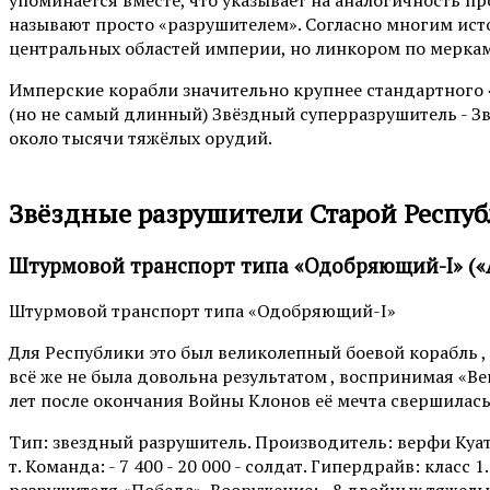
называют просто «разрушителем». Согласно многим исто
центральных областей империи, но линкором по меркам
Имперские корабли значительно крупнее стандартного 
(но не самый длинный) Звёздный суперразрушитель - Звё
около тысячи тяжёлых орудий.
Звёздные разрушители Старой Респу
Штурмовой транспорт типа «Одобряющий-I» («
Штурмовой транспорт типа «Одобряющий-I»
Для Республики это был великолепный боевой корабль , 
всё же не была довольна результатом , воспринимая «Ве
лет после окончания Войны Клонов её мечта свершилас
Тип: звездный разрушитель. Производитель: верфи Куата
т. Команда: - 7 400 - 20 000 - солдат. Гипердрайв: класс 