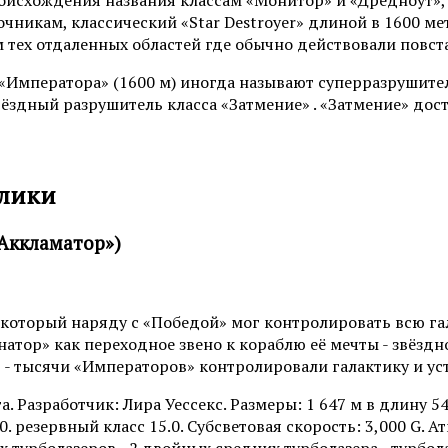
чникам, классический «Star Destroyer» длиной в 1600 м
 тех отдаленных областей где обычно действовали повст
«Императора» (1600 м) иногда называют суперразрушител
здный разрушитель класса «Затмение» . «Затмение» достиг
блики
Аккламатор»)
который наряду с «Победой» мог контролировать всю гал
натор» как переходное звено к кораблю её мечты - звёзд
ь - тысячи «Императоров» контролировали галактику и у
. Разработчик: Лира Уессекс. Размеры: 1 647 м в длину 5
1.0. резервный класс 15.0. Субсветовая скорость: 3,000 G. 