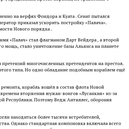
енно на верфях Фондора и Куата . Сенат пытался
ператор приказал ускорить постройку «Палача».
ости Нового порядка .
имя «Палач» стал флагманом Дарт Вейдера , а второй
го мощь, стало уничтожение базы Альянса на планете
 претензий многочисленных претендентов на престол.
этого типа. Но одно обладание подобным кораблем ещё
 ремонта, корабль вошёл в состав флота Новой
о времена вторжения юужан-вонгов «Лусанкия» из-за
ой Республики. Поэтому Ведж Антиллес, обороняя
огли находиться более тысячи истребителей,
ства. Однако стандартная компоновка включала всего