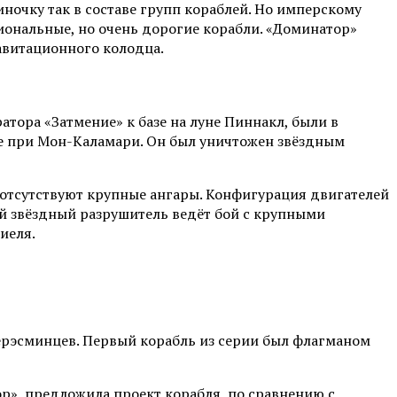
ночку так в составе групп кораблей. Но имперскому
ональные, но очень дорогие корабли. «Доминатор»
авитационного колодца.
тора «Затмение» к базе на луне Пиннакл, были в
ве при Мон-Каламари. Он был уничтожен звёздным
 отсутствуют крупные ангары. Конфигурация двигателей
ый звёздный разрушитель ведёт бой с крупными
иеля.
перэсминцев. Первый корабль из серии был флагманом
ор», предложила проект корабля, по сравнению с