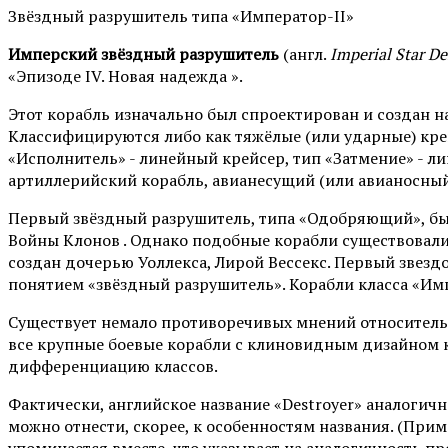
Звёздный разрушитель типа «Император-II»
Имперский звёздный разрушитель
(англ.
Imperial Star D
«Эпизоде IV. Новая надежда ».
Этот корабль изначально был спроектирован и создан 
Классифицируются либо как тяжёлые (или ударные) крей
«Исполнитель» - линейный крейсер, тип «Затмение» - л
артиллерийский корабль, авианесущий (или авианосный
Первый звёздный разрушитель, типа «Одобряющий», бы
Войны Клонов . Однако подобные корабли существовали 
создан дочерью Уоллекса, Лирой Вессекс. Первый звезд
понятием «звёздный разрушитель». Корабли класса «И
Существует немало противоречивых мнений относительн
все крупные боевые корабли с клиновидным дизайном к
дифференциацию классов.
Фактически, английское название «Destroyer» аналогичн
можно отнести, скорее, к особенностям названия. (Прим
упоминается вместе, что указывает на аналогичность п