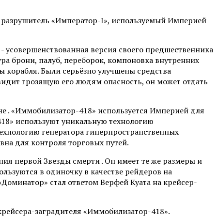
 разрушитель «Император-I», используемый Империей
е - усовершенствованная версия своего предшественника
ура брони, палуб, переборок, компоновка внутренних
ы корабля. Были серьёзно улучшены средства
видит грозящую его людям опасность, он может отдать
не . «Иммобилизатор-418» используется Империей для
-418» используют уникальную технологию
технологию генератора гиперпространственных
вна для контроля торговых путей.
ия первой Звезды смерти . Он имеет те же размеры и
ользуются в одиночку в качестве рейдеров на
«Доминатор» стал ответом Верфей Куата на крейсер-
крейсера-заградителя «Иммобилизатор-418».