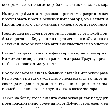
которым все остальные корабли галактики казались кар
Император был заинтересован проектом и разрешил нача
протестовать против решения императора, но Палпатин 
Причиной этого было желание императора предоставит
Первые два корабля нового типа сошли со стапелей при
был спрятан на Корусанте и переименован в «Лусанкию»
Лаактиен. Вскоре корабль активно участвовал во многи
После Эндорской катастрофы сверхтяжелые крейсеры ст
На момент возвращения гранд-адмирала Трауна, призна
не было гарантом могущества.
В ходе борьбы за власть бывшим главой имперской разв
Республики и весьма успешно использовался ею против 
своих размеров и огромного численного превосходства 
Борлейас, использовал «Лусанкию» в качестве тарана .
Также на борту этого гиганта была эскадрилья поддержк
предположительно более пятисот ДИ-истребителей и ещ