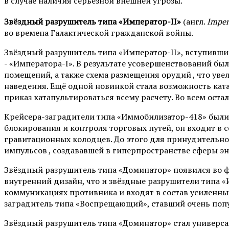
в случае наличия серьёзной внешней угрозы.
Звёздный разрушитель типа «Император-II»
(англ.
Imper
во времена Галактической гражданской войны.
Звёздный разрушитель типа «Император-II», вступивший
- «Императора-I». В результате усовершенствований бы
помещений, а также схема размещения орудий , что ув
наведения. Ещё одной новинкой стала возможность кат
приказ катапультироваться всему расчету. Во всем ост
Крейсера-заградители типа «Иммобилизатор-418» были 
блокирования и контроля торговых путей, он входит в
гравитационных колодцев. До этого для принудительно
импульсов , создававшей в гиперпространстве сферы эн
Звёздный разрушитель типа «Доминатор» появился во ф
внутренний дизайн, что и звёздные разрушители типа «
коммуникациях противника и входят в состав усиленны
заградитель типа «Воспрещающий», ставший очень поп
Звёздный разрушитель типа «Доминатор» стал универса