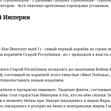
 турболазеров - 2 двойных средних турболазера - турбол
екторов - 4х16 тяжелых протонных торпедных установок.
ой Империи
s Star Destroyer mark I
) - самый первый корабль из серии
ла кораблём Старой Республики , но с приходом к власти
флота Старой Республики незадолго до окончания Войны 
, состоящей из кораблей этого типа был «Флот Победы»,
ротивопоставить новым кораблям.
ёжен и прекрасно защищен . Ударные флоты , состоящие 
абль стал гордостью Империи и тех, кто на нём служил.
в к моменту битвы при Эндоре находилась в мирах Ядра
ть находилась в резерве на базах в центральных мирах Га