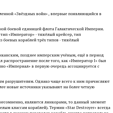
селенной «Звёздных войн» , впервые появляющийся в
вной боевой единицей флота Галактической Империи.
 тип «Император» - тяжёлый крейсер, тип
з боевых кораблей трёх типов - тяжёлый
иканским, позднее имперским учёным, ещё в период
л распространение после того, как «Император I» был
енно «Империал» в первую очередь ассоциируется с
ым разрушителям. Однако чаще всего к ним причисляют
лее новые источники указывают на более четкую
и, несомненно, являются линкорами, то данный элемент
лым классам кораблей). Термин «Star Destroyer» всегда
 хотя в русских переводах корабль иногда неправильно