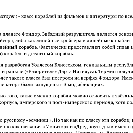
estroyer
) - класс кораблей из фильмов и литературы по в
на планете Фондор. Звёздный разрушитель является осно
сера, либо как линейные крейсера и линейные корабли -
инейный корабль. Фактически представляют собой сплав и
) корабль и десантный корабль.
л разработан Уоллесом Блиссексом, гениальным республ
и раньше («Разоритель» Дарта Нигилуса). Термин получи
олёт такого класса был построен на верфях Фондора. Им
мператор» были выпущены в 3 модификациях.
о того, какие именно корабли можно относить к звёздн
орпуса, имперского и пост-имперского периода, хотя бо
о русскому «эсминец ». Но так как по классу эти корабл
ерно как названия «Монитор» и «Дредноут» дали имена це
роисхождения названия классам «Монитор» и «Дредноут»,