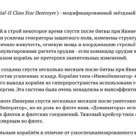
ial-II Class Star Destroyer
) - модифицированный звёздный
 в строй некоторое время спустя после битвы при Явин
ли усилены генераторы защитного поля, изменены структ
еличило живучесть, огневую мощь и координацию стрельб
апультирования расчета орудия - если командир орудия 
альном корабль не претерпел значительных изменений.
созданы спустя несколько месяцев после битвы при Яви
 состав усиленных эскадр. Корабли типа «Иммобилизатор
го вывода корабля из гиперпространства использовали 
ергии. Эта система была очень ненадежна и малоэффекти
лоте Империи спустя несколько месяцев после уничтожен
Император», но их роль во флоте иная. «Доминаторы» исп
х флотов и флотских соединений. Тяжелый крейсер типа 
улярным во флоте.
льным кораблём в отличие от узкоспециализированного 