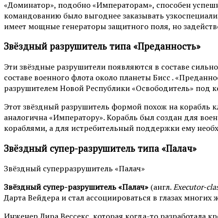
«Доминатор», подобно «Императорам», способен успешн
командованию было выгоднее заказывать узкоспециали
имеет мощные генераторы защитного поля, но задейств
Звёздный разрушитель типа «Преданность»
Эти звёздные разрушители появляются в составе сильно
составе военного флота около планеты Бисс . «Предан
разрушителем Новой Республики «Освободитель» под к
Этот звёздный разрушитель формой похож на корабль кл
аналогична «Императору». Корабль был создан для воен
кораблями, а для истребительный поддержки ему необ
Звёздный супер-разрушитель типа «Палач»
Звёздный суперразрушитель «Палач»
Звёздный супер-разрушитель «Палач»
(англ.
Executor-cla
Дарта Вейдера и стал ассоциироваться в глазах многих 
Инженер Лира Вессекс, которая когда-то разработала к