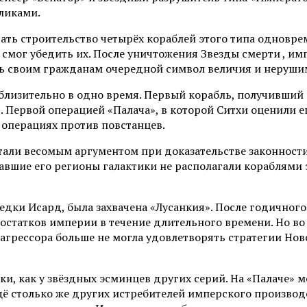
ликами.
ть строительство четырёх кораблей этого типа одноврем
смог убедить их. После уничтожения Звезды смерти , им
ь своим гражданам очередной символ величия и нерушим
близительно в одно время. Первый корабль, получивший 
. Первой операцией «Палача», в которой Ситхи оценили е
х операциях против повстанцев.
али весомым аргументом при доказательстве законности
вшие его регионы галактики не располагали кораблями 
едки Исард, была захвачена «Лусанкия». После годичного
остатков империи в течение длительного времени. Но в
агрессора больше не могла удовлетворять стратегии Нов
и, как у звёздных эсминцев других серий. На «Палаче» м
ё столько же других истребителей имперского производ