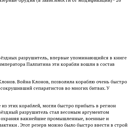
азерные орудия (в зависимости от модификации) - 26
 звёздных разрушитель, впервые упоминающийся в книге
 императора Палпатина эти корабли вошли в состав
Клонов. Война Клонов, позволила кораблю очень быстро
 сокрушивший сепаратистов во многих битвах. У
из этих кораблей, могли быстро прибыть в регион
 Звёздный разрушитель стал весомым аргументом
, охраняя важнейшие промышленные, военные и
лактики . Этот резерв можно было быстро ввести в строй