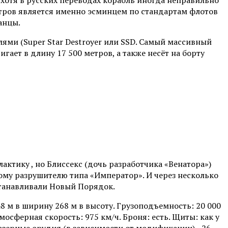
етров является именно эсминцем по стандартам флотов
анцы.
ями (Super Star Destroyer или SSD. Самый массивный
ает в длину 17 500 метров, а также несёт на борту
актику , но Блиссекс (дочь разработчика «Венатора»)
ному разрушителю типа «Император». И через несколько
станавливали Новый Порядок.
48 м в ширину 268 м в высоту. Грузоподъемность: 20 000
Атмосферная скорость: 975 км/ч. Броня: есть. Щиты: как у