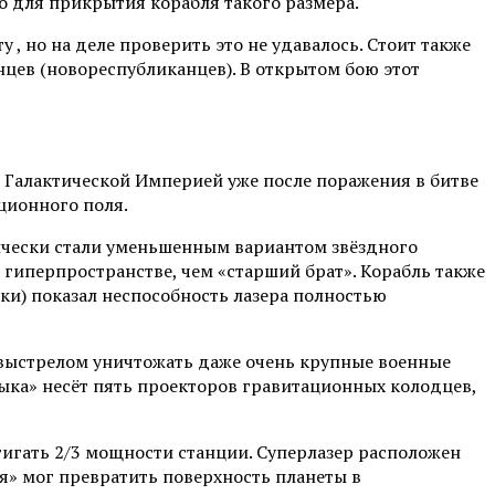
о для прикрытия корабля такого размера.
 но на деле проверить это не удавалось. Стоит также
анцев (новореспубликанцев). В открытом бою этот
й Галактической Империей уже после поражения в битве
ционного поля.
ически стали уменьшенным вариантом звёздного
 гиперпространстве, чем «старший брат». Корабль также
ки) показал неспособность лазера полностью
 выстрелом уничтожать даже очень крупные военные
дыка» несёт пять проекторов гравитационных колодцев,
тигать 2/3 мощности станции. Суперлазер расположен
я» мог превратить поверхность планеты в