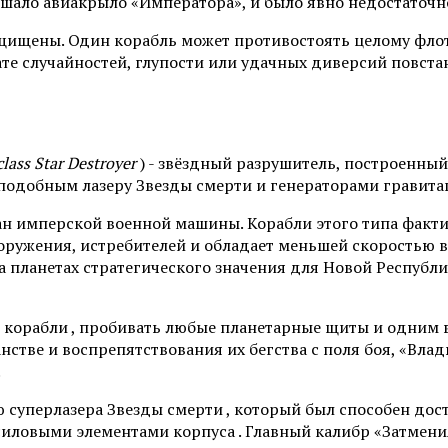
ышало авиакрыло «Императора», и было явно недостаточн
щены. Один корабль может противостоять целому флоту ,
тате случайностей, глупости или удачных диверсий повст
lass Star Destroyer
) - звёздный разрушитель, построенны
 подобным лазеру Звезды смерти и генераторами гравита
ан имперской военной машины. Корабли этого типа факт
оружения, истребителей и обладает меньшей скоростью в
 планетах стратегического значения для Новой Республи
ь корабли , пробивать любые планетарные щиты и одним
нстве и воспрепятствования их бегства с поля боя, «Вла
.
 суперлазера Звезды смерти , который был способен дос
силовыми элементами корпуса . Главный калибр «Затмени