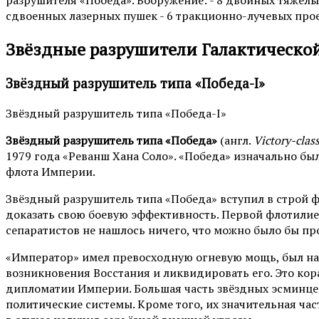
разрушителя «Победа». Вооружение: - 8 двойных тяжелых
сдвоенных лазерных пушек - 6 тракционно-лучевых про
Звёздные разрушители Галактическ
Звёздный разрушитель типа «Победа-I»
Звёздный разрушитель типа «Победа-I»
Звёздный разрушитель типа «Победа»
(англ.
Victory-clas
1979 года «Реванш Хана Соло». «Победа» изначально бы
флота Империи.
Звёздный разрушитель типа «Победа» вступил в строй 
доказать свою боевую эффективность. Первой флотилией
сепаратистов не нашлось ничего, что можно было бы п
«Император» имел превосходную огневую мощь, был над
возникновения Восстания и ликвидировать его. Это кор
дипломатии Империи. Большая часть звёздных эсминце
политические системы. Кроме того, их значительная час