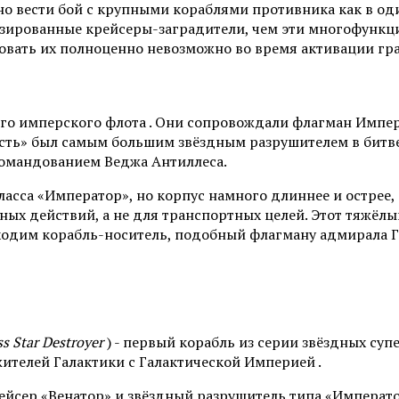
о вести бой с крупными кораблями противника как в оди
зированные крейсеры-заградители, чем эти многофункци
овать их полноценно невозможно во время активации гр
го имперского флота . Они сопровождали флагман Импера
ность» был самым большим звёздным разрушителем в бит
омандованием Веджа Антиллеса.
асса «Император», но корпус намного длиннее и острее,
ных действий, а не для транспортных целей. Этот тяжёл
ходим корабль-носитель, подобный флагману адмирала Г
ss Star Destroyer
) - первый корабль из серии звёздных су
жителей Галактики с Галактической Империей .
рейсер «Венатор» и звёздный разрушитель типа «Императ