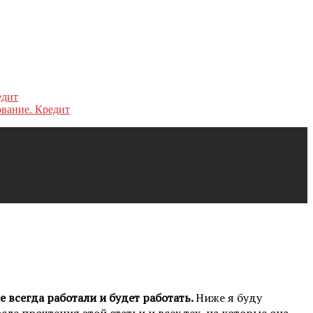
ование. Кредит
е всегда работали и будет работать.
Ниже я буду
ле прочтения этой статьи и всех тех, на которые она