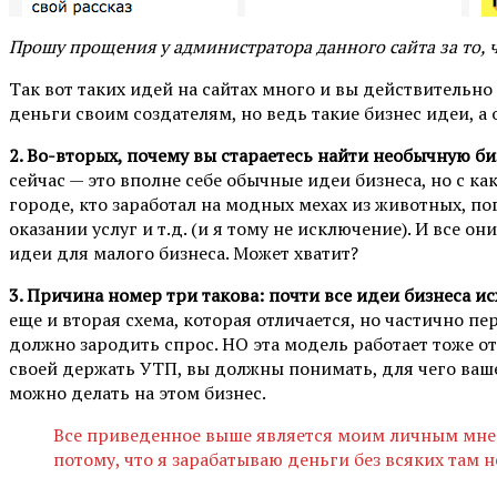
Прошу прощения у администратора данного сайта за то, чт
Так вот таких идей на сайтах много и вы действительно 
деньги своим создателям, но ведь такие бизнес идеи, а
2. Во-вторых, почему вы стараетесь найти необычную б
сейчас — это вполне себе обычные идеи бизнеса, но с к
городе, кто заработал на модных мехах из животных, по
оказании услуг и т.д. (и я тому не исключение). И все
идеи для малого бизнеса. Может хватит?
3. Причина номер три такова: почти все идеи бизнеса 
еще и вторая схема, которая отличается, но частично п
должно зародить спрос. НО эта модель работает тоже от
своей держать УТП, вы должны понимать, для чего ваше 
можно делать на этом бизнес.
Все приведенное выше является моим личным мнени
потому, что я зарабатываю деньги без всяких там 