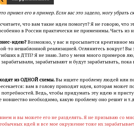
о привел его в пример. Если вас это задело, могу убрать 
считаете, что вам такие идеи помогут? Я не говорю, что 
 особенно в России практически не применимы. Часть из 
изнес-идею?
Возможно, у вас и просыпается креативное м
акой-то нешаблонной реализацией. Оглянитесь вокруг! Вы 
гибших в ДТП? Я не знаю. Зато у меня много примеров люд
 они зарабатывали, зарабатывают и будут зарабатывать, п
исходят из ОДНОЙ схемы.
Вы ищите проблему людей или пот
ересекается: вам в голову приходит идея, которая может
 потребностей. Ведь, чтобы придумать эту идею и присту
новшество необходимо, какую проблему оно решит и т.д. 
ем и вы можете его не разделять. Я не призываю со мной
необычных идей и все мое окружение тоже их зарабатывает