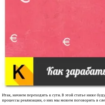
Итак, начнем переходить к сути. В этой статье ниже б
процессы реализации, о них мы можем поговорить в след