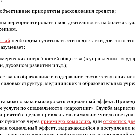
 объективные приоритеты расходования средств;
ны переориентировать свою деятельность на более актуа
жением.
ятий
необходимо учитывать эти недостатки, для того чт
азумевает:
ерческих потребностей общества (в управлении государ
 духовном развитии и т.д.);
ства на образование и содержание соответствующих нек
 силовых структур, медицинских и образовательных учре
га можно максимизировать социальный эффект. Приведе
 услуги по специальности «маркетинг». Служба маркети
приятий с целью привлечь максимальное число поступаю
х буклетов через
приемную комиссию
, дни
открытых дв
ован социальный эффект, выражающийся в поступлении н
неджеров по маркетингу, необходимых на сегодняшний д