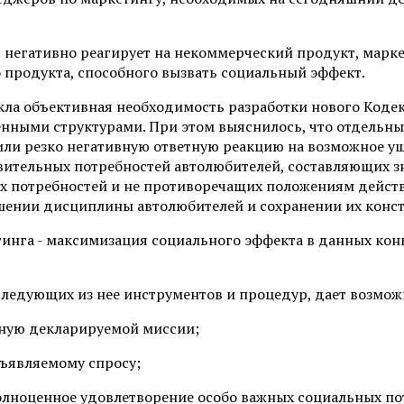
ь негативно реагирует на некоммерческий продукт, марк
о продукта, способного вызвать социальный эффект.
икла объективная необходимость разработки нового Коде
нными структурами. При этом выяснилось, что отдельны
и резко негативную ответную реакцию на возможное ущем
вительных потребностей автолюбителей, составляющих зн
их потребностей и не противоречащих положениям дейс
шении дисциплины автолюбителей и сохранении их конс
тинга - максимизация социального эффекта в данных ко
ледующих из нее инструментов и процедур, дает возмож
тную декларируемой миссии;
ъявляемому спросу;
лноценное удовлетворение особо важных социальных по