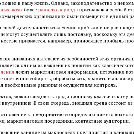
вошел в нашу жизнь. Однако, законодательство о неком
ных актах
более
раннего периода
признавался особый ст
некоммерческих организациях были помещены в единый р
 своей деятельности извлечение прибыли и не распред
и могут осуществлять лишь постольку, поскольку эта де
льностью признается, например, приносящее прибыль про
 организациях вытекают из особенностей этих организац
вляется одним из важнейших понятий как классического,
вления
лежит маркетинговая информация, источники кото
 постоянно собирать, обрабатывать, хранить и анализиро
ая необходимые решения и осуществляя контроль.
ктов, можно следовать традиционному классическому по
 внутреннюю. В свою очередь, внешняя среда состоит и
 отношение к предприятию и определяющие его возможн
ки, маркетинговые посредники, контактные аудитории.
азывающие влияние на макросреду предприятия и влияющ