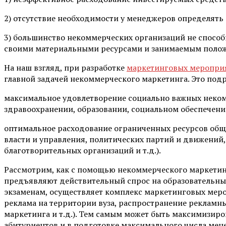
2) отсутствие необходимости у менеджеров определять
3) большинство некоммерческих организаций не способ
своими материальными ресурсами и занимаемым поло
На наш взгляд, при разработке
маркетинговых меропри
главной задачей некоммерческого маркетинга. Это подр
максимальное удовлетворение социально важных некомм
здравоохранении, образовании, социальном обеспечении,
оптимальное расходование ограниченных ресурсов обще
власти и управления, политических партий и движений,
благотворительных организаций и т.д.).
Рассмотрим, как с помощью некоммерческого маркетин
предъявляют действительный спрос на образовательные
экзаменам, осуществляет комплекс маркетинговых меро
реклама на территории вуза, распространение рекламны
маркетинга и т.д.). Тем самым может быть максимизир
абитуриентов и в подготовке максимального числа ме