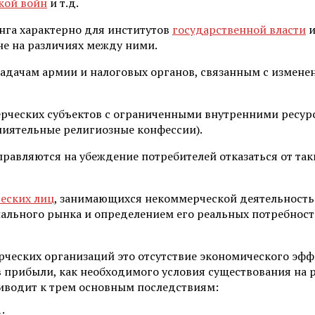
кой войн
и т.д.
га характерно для институтов
государственной власти
и
не на различиях между ними.
адачам армии и налоговых органов, связанным с измене
ческих субъектов с ограниченными внутренними ресур
лиятельные религиозные конфессии).
авляются на убеждение потребителей отказаться от так
еских лиц
, занимающихся некоммерческой деятельность
иального рынка и определением его реальных потребност
рческих организаций это отсутствие экономического эффе
в прибыли, как необходимого условия существования на
риводит к трем основным последствиям:
;