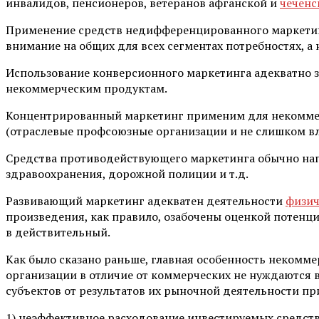
инвалидов, пенсионеров, ветеранов афганской и
чеченс
Применение средств недифференцированного маркетин
внимание на общих для всех сегментах потребностях, а 
Использование конверсионного маркетинга адекватно з
некоммерческим продуктам.
Концентрированный маркетинг применим для некоммер
(отраслевые профсоюзные организации и не слишком в
Средства противодействующего маркетинга обычно напр
здравоохранения, дорожной полиции и т.д.
Развивающий маркетинг адекватен деятельности
физич
произведения, как правило, озабочены оценкой потенц
в действительный.
Как было сказано раньше, главная особенность некомме
организации в отличие от коммерческих не нуждаются 
субъектов от результатов их рыночной деятельности п
1) неэффективное расходование инвестируемых средств