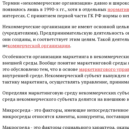
Термин «некоммерческие организации» давно и широко 
появилось лишь в 1990-х гг., хотя в отдельных
норматив
интересах. С принятием первой части ГК РФ нормы о 
Некоммерческие организации не имеют основной целью
(учредителями). Предпринимательскую деятельность он
они созданы, и соответствует этим целям. Такой деяте
не
коммерческой организации
.
Особенности организации маркетинга в некоммерческих
внешней среды. Вообще понятие маркетинговой среды я
это обусловлено тем, что в основе
маркетингового упра
внутренней среде. Некоммерческий субъект вынужден ее
тактику маркетинга, осуществлять управление, приним
Определяя маркетинговую среду некоммерческих субъе
среда некоммерческого субъекта делится на внешнюю и
Микросреда - это факторы, имеющие непосредственное
микросреды относятся клиенты, конкуренты, поставщи
Макросреда - это факторы социального характера, ок