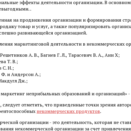
социальные эффекты деятельности организации. В основ
евыгодными. .
ленная на продвижения организации и формирования стр
родажу товар и услуг, а также популяризировать органи
успешно развивающейся организацией.
ения маркетинговой деятельности в некоммерческих ор
ешетников А. В., Багиев Г. Л., Тарасевич В. А., Анн Х;
а Т. В.;
С. Н.;
Ф. и Андерсон А.;
Макдугл Дж.;
аркетинг неприбыльных образований и организаций» - Баг
следует отметить, что приведенные точки зрения авторо
урентоспособных
некоммерческих продуктов
.
ческой организации - это деятельность, которая не ста
ания некоммерческой организации за счет привлечения