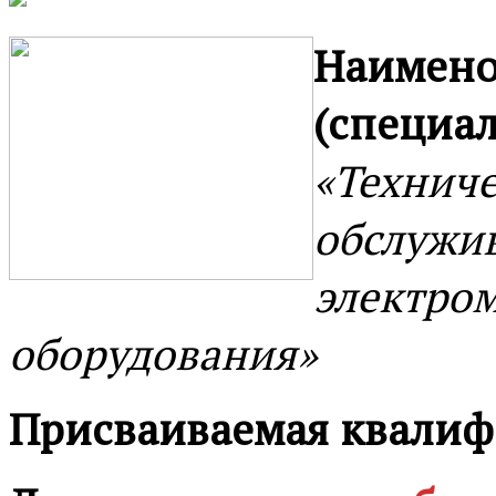
Наимено
(специа
«Техниче
обслужив
электро
оборудования»
Присваиваемая квали