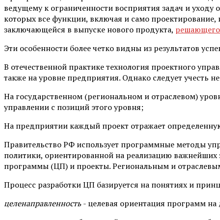
ведущему к ограниченности восприятия задач и уходу от
которых все функции, включая и само проектирование, 
заключающейся в выпуске нового продукта,
решающего
Эти особенности более четко видны из результатов усп
В отечественной практике технология проектного управ
также на уровне предприя­тия. Однако следует учесть н
На государственном (региональном и отраслевом) уров
управлении с позиций это­го уровня;
На предприятии каждый проект отражает определенную
Правительство РФ использует программные методы упра
политики, ориенти­рованной на реализацию важнейших 
программы (ЦП) и проекты. Региональным и отрас­левым
Процесс разработки ЦП базируется на понятиях и при
целенаправленность
- целевая ориентация программ на 