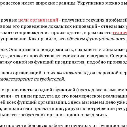
роцес­сов имеет широкие границы. Укрупненно можно в
осрочные
цели организаций
- получение текущих прибылей
ном это проведение локальных иннова­ций - отдельных ул
ческого сопровождения производства, в рамках его
техни
управлении. Как правило, это
объекты функционального 
ное.
Оно призвано поддерживать, сохранять стабильные 
ды, а также способствовать снижению издержек. Специа
атику одной из функций предприятия, подобно производ
 цели организаций, по их
выживанию
в долгосрочной пер
удовлетворение потребителей.
 огра­ничиваться одной функцией (пусть даже называемо
иятии - от идеи продукта до его коммер­ческой реализац
елей всех функций организации. Здесь мы имеем дело уже
и, исполнители проекта кон­курируют в потреблении ресу
ьности требуется их организационно разделить.
о про­вести большую работу по переходу от функционал