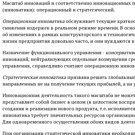
Масштаб инноваций и соответственно инновационных п
(инноватики): операцион­ный и стратегический.
Операционная инноватика
обслуживает текущие кратк
снижения издержек в реальном режиме времени. В основ
об изменениях в рамках конструкторского и техноло­ги
жизни предприятия довольно часто, и они нуждаются в 
Назначение функционального управления -
консерватив
инноваций, нейтрализующих отдельные возмущения сре
управления, справедливо считают операционную иннов
Стратегическая инноватика
призвана решать глобальные
направленных не на получение те­кущих прибылей, а на
Инновационная деятельность такого масштаба не может
представляет собой бизнес в це­лом (в целостном воспр
создания и реализации нового продукта, т.е. исполнит
инноватика требу­ет значительных ресурсов организаци
Для одновременного осуществления обоих видов деятел
При организации стратегической инноватики необходим