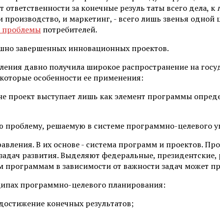
 ответственности за конечные резуль таты всего дела, к
и производство, и маркетинг, - всего лишь звенья одной
 проблемы
потребителей.
ешно за­вершенных инновационных проектов.
ления давно получила широкое распространение на госуд
екоторые особенности ее примене­ния:
не про­ект выступает лишь как элемент программы опред
 про­блему, решаемую в системе программно-целевого у
вле­ния. В их основе - система программ и проектов. 
задач развития. Выделяют федеральные, президентские, 
 программам в зависимости от важности задач может при
нципах программно-целевого планирования:
до­стижение конечных результатов;