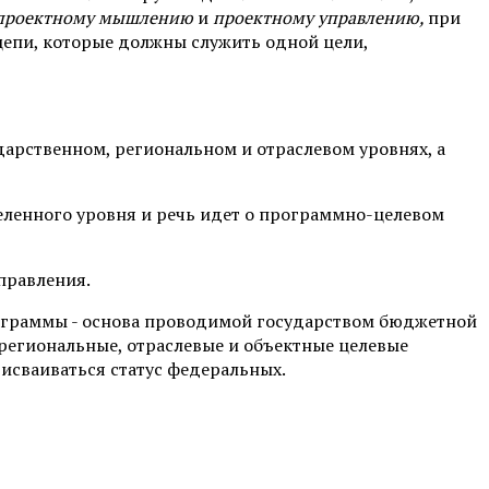
проектному мышлению
и
проектному управле­нию,
при
 цепи, которые должны служить одной цели,
арственном, ре­гиональном и отраслевом уровнях, а
еленного уров­ня и речь идет о программно-целевом
правления.
Программы - основа проводимой государством бюджетной
региональные, отраслевые и объект­ные целевые
­сваиваться статус федеральных.