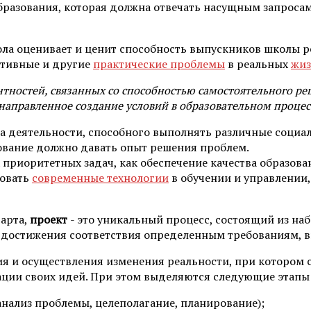
разования, которая должна отвечать насущным запросам
ола оценивает и ценит способность выпускников школы р
ативные и другие
практические проблемы
в реальных
жиз
тностей, связанных со способностью самостоятельного ре
направленное создание условий в образовательном процес
та деятельности, способного выполнять различные социа
ование должно давать опыт решения проблем.
х приоритетных задач, как обеспечение качества образо
зовать
современные технологии
в обучении и управлении,
дарта,
проект
- это уникальный процесс, состоящий из н
 достижения соответствия определенным требованиям, в
я и осуществления изменения реальности, при котором сл
изации своих идей. При этом выделяются следующие этапы
анализ проблемы, целеполагание, планирование);