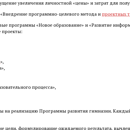
пущение увеличения личностной «цены» и затрат для полу
т «Внедрение программно-целевого метода и
проектных 
евые программы «Новое образование» и «Развитие информ
 проекты:
ы
»,
а»,
зовательного процесса»,
ы на реализацию Программы развития гимназии. Каждый 
ие цели, формулирование ожидаемого результата, вычле