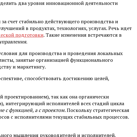
ыделить два уровня инновационной деятельности
 за счет стабиль­но действующего производства и
учшений в продуктах, технологиях, услугах. Речь идет
ческой подготовки
. Такие изменения встречаются в
управления.
условия для производства и проведения локальных
листы, занятые организацией функционального
ству и маркетингу.
спективе, спо­собствовать достижению целей,
й проектированием), так как она органически
ии), интегрирующий исполнителей всех стадий цикла
не с функ­цией, а с проектом.
Поскольку стратегическая
рсов с исполнителями текущих ста­бильных процессов.
ьного мышле­ния руководителей и исполнителей,