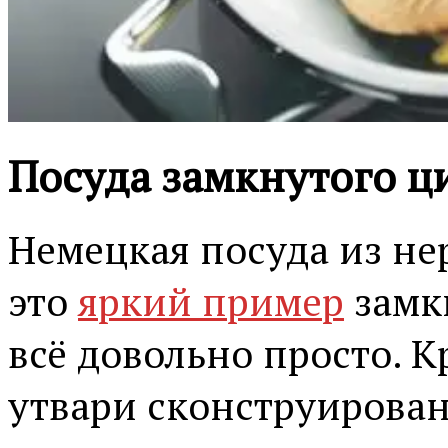
Посуда замкнутого ц
Немецкая посуда из не
это
яркий пример
замкн
всё довольно просто. 
утвари сконструирован